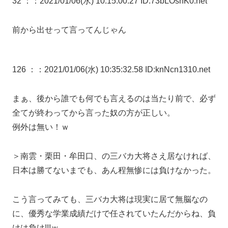
32 ：
：2021/01/06(水) 10:15:00.27 ID:73bLOsnK0.net
前から出せって言ってんじゃん
126 ：
：2021/01/06(水) 10:35:32.58 ID:knNcn1310.net
まぁ、後から誰でも何でも言えるのは当たり前で、必ず
全てが終わってから言った奴の方が正しい。
例外は無い！ｗ
＞南雲・栗田・牟田口、の三バカ大将さえ居なければ、
日本は勝てないまでも、あん程無惨には負けなかった。
こう言ってみても、三バカ大将は現実に居て無脳なの
に、優秀な学業成績だけで任されていたんだからね、負
けは負け!!!ｗ