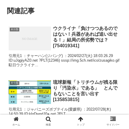
関連記事
ウクライナ「負けつつあるので
未分類
はない！兵器があれば追い出せ
る！」結局の所劣勢では？
[754019341]
引用元1 ：チャーハン(ジパング) ：2024/02/27(火) 18:03:26.29
ID:uJqgiyAZ0.net ?PLT(12346) sssp://img.5ch.net/ico/zusagiko.gif
駐日ウクライナ...
琉球新報「トリチウムが残る限
未分類
り「汚染水」である」 とんで
もないことを言い出す
[135853815]
引用元1 ：ジャパニーズボブテイル(愛媛県) ：2022/07/28(木)
14:50:39 ID:klgDwgdJ0●.net ?PLT
sssp://img.5ch.net/premium/1372836.gif ＜社説＞原発処理...
ホーム
検索
トップ
サイドバー