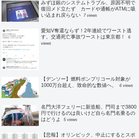
みずほ銀のシステムトラブル、原因不明で
復旧メド立たず カードや通帳がATMに吸
い込まれ戻らない
7 views
愛知V奪還ならず！2年連続でワースト逃
す。交通死亡事故ワーストは東京都！
6
views
【デンソー】燃料ポンプリコール対象が
1000万台超え、致命的な数値へ。
6 views
名門大洋フェリーに新造船、門司まで3800
円で行けるのは良いけど自ら名門名乗るの
はどうよ
5 views
【悲報】オリンピック、中止にするとスポ