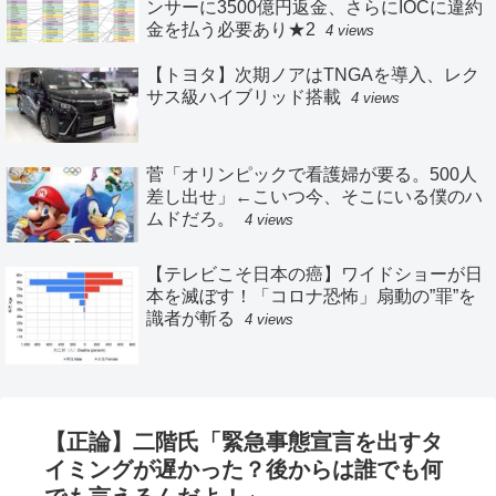
ンサーに3500億円返金、さらにIOCに違約
金を払う必要あり★2
4 views
【トヨタ】次期ノアはTNGAを導入、レク
サス級ハイブリッド搭載
4 views
菅「オリンピックで看護婦が要る。500人
差し出せ」←こいつ今、そこにいる僕のハ
ムドだろ。
4 views
【テレビこそ日本の癌】ワイドショーが日
本を滅ぼす！「コロナ恐怖」扇動の”罪”を
識者が斬る
4 views
【正論】二階氏「緊急事態宣言を出すタ
イミングが遅かった？後からは誰でも何