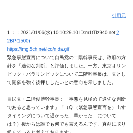
引用元
1 ：
：2021/01/06(水) 10:10:29.10 ID:m1tTIz940.net
?
2BP(1500)
https://img.5ch.net/ico/nida.gif
緊急事態宣言について自民党の二階幹事長は、政府の方
針を「適切な判断」と評価しました。一方、東京オリン
ピック・パラリンピックについて二階幹事長は、党とし
て開催を強く後押ししたいとの意向を示しました。
自民党・二階俊博幹事長：「事態を見極めて適切な判断
であると思っています」「（Q.（緊急事態宣言を）出す
タイミングについて遅かった、早かった…について
は？）後からは誰でも何でも言えるんです。真剣に取り
組んでいると考えております」