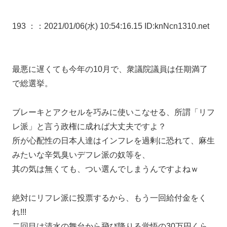
193 ：
：2021/01/06(水) 10:54:16.15 ID:knNcn1310.net
最悪に遅くても今年の10月で、衆議院議員は任期満了
で総選挙。
ブレーキとアクセルを巧みに使いこなせる、所謂「リフ
レ派」と言う政権に成れば大丈夫ですよ？
所が心配性の日本人達はインフレを過剰に恐れて、麻生
みたいな辛気臭いデフレ派の奴等を、
其の気は無くても、つい選んでしまうんですよねｗ
絶対にリフレ派に投票するから、もう一回給付金をく
れ!!!
二回目は清水の舞台から飛び降りる覚悟の30万円くら