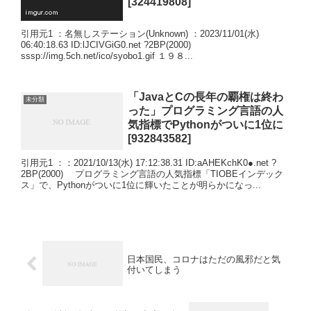
[324419808]
引用元1 ：名無しステーション(Unknown) ：2023/11/01(水)
06:40:18.63 ID:lJCIVGiG0.net ?2BP(2000)
sssp://img.5ch.net/ico/syobo1.gif １９８...
「JavaとCの長年の覇権は終わ
未分類
った」プログラミング言語の人
気指標でPythonがついに1位に
[932843582]
引用元1 ：：2021/10/13(水) 17:12:38.31 ID:aAHEKchK0●.net ?
2BP(2000) プログラミング言語の人気指標「TIOBEインデック
ス」で、Pythonがついに1位に輝いたことが明らかになっ...
日本国民、コロナはただの風邪だと気
付いてしまう