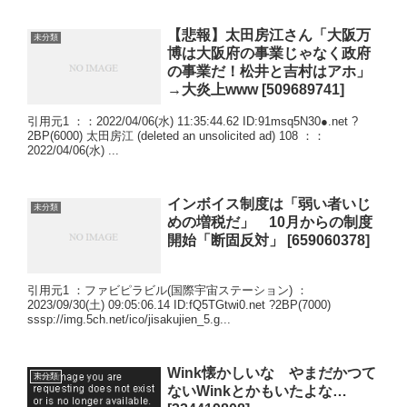
【悲報】太田房江さん「大阪万
未分類
博は大阪府の事業じゃなく政府
の事業だ！松井と吉村はアホ」
→大炎上www [509689741]
引用元1 ：：2022/04/06(水) 11:35:44.62 ID:91msq5N30●.net ?
2BP(6000) 太田房江 (deleted an unsolicited ad) 108 ：：
2022/04/06(水) ...
インボイス制度は「弱い者いじ
未分類
めの増税だ」 10月からの制度
開始「断固反対」 [659060378]
引用元1 ：ファビピラビル(国際宇宙ステーション) ：
2023/09/30(土) 09:05:06.14 ID:fQ5TGtwi0.net ?2BP(7000)
sssp://img.5ch.net/ico/jisakujien_5.g...
Wink懐かしいな やまだかつて
未分類
ないWinkとかもいたよな…