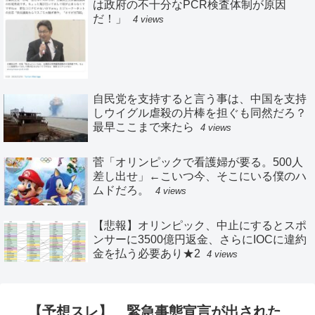
は政府の不十分なPCR検査体制が原因
だ！」
4 views
自民党を支持すると言う事は、中国を支持
しウイグル虐殺の片棒を担ぐも同然だろ？
最早ここまで来たら
4 views
菅「オリンピックで看護婦が要る。500人
差し出せ」←こいつ今、そこにいる僕のハ
ムドだろ。
4 views
【悲報】オリンピック、中止にするとスポ
ンサーに3500億円返金、さらにIOCに違約
金を払う必要あり★2
4 views
【予想スレ】 緊急事態宣言が出された