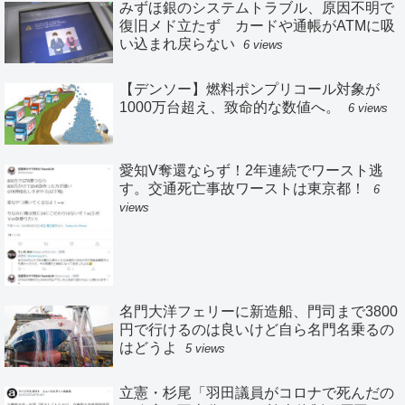
みずほ銀のシステムトラブル、原因不明で
復旧メド立たず カードや通帳がATMに吸
い込まれ戻らない
6 views
【デンソー】燃料ポンプリコール対象が
1000万台超え、致命的な数値へ。
6 views
愛知V奪還ならず！2年連続でワースト逃
す。交通死亡事故ワーストは東京都！
6
views
名門大洋フェリーに新造船、門司まで3800
円で行けるのは良いけど自ら名門名乗るの
はどうよ
5 views
立憲・杉尾「羽田議員がコロナで死んだの