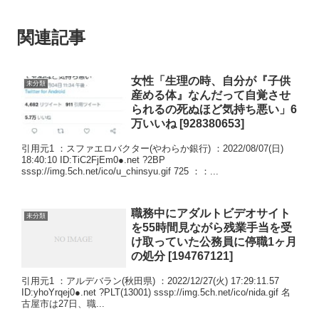
関連記事
女性「生理の時、自分が『子供
未分類
産める体』なんだって自覚させ
られるの死ぬほど気持ち悪い」6
万いいね [928380653]
引用元1 ：スファエロバクター(やわらか銀行) ：2022/08/07(日)
18:40:10 ID:TiC2FjEm0●.net ?2BP
sssp://img.5ch.net/ico/u_chinsyu.gif 725 ：：...
職務中にアダルトビデオサイト
未分類
を55時間見ながら残業手当を受
け取っていた公務員に停職1ヶ月
の処分 [194767121]
引用元1 ：アルデバラン(秋田県) ：2022/12/27(火) 17:29:11.57
ID:yhoYrqej0●.net ?PLT(13001) sssp://img.5ch.net/ico/nida.gif 名
古屋市は27日、職...