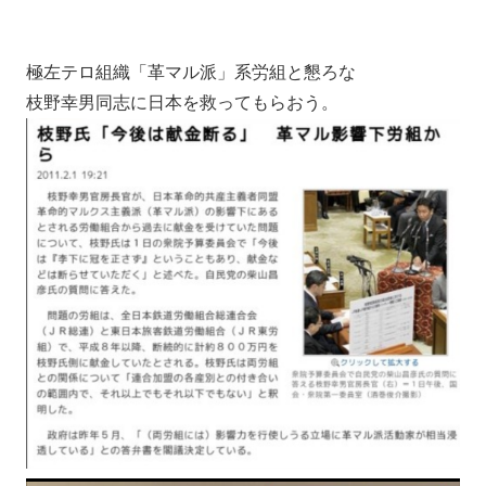
極左テロ組織「革マル派」系労組と懇ろな
枝野幸男同志に日本を救ってもらおう。