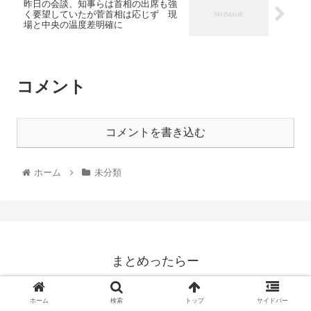
昨日の会談、知事らは首相の出席も強
く要望していたが菅首相は応じず 現
場と中央の温度差明確に
コメント
コメントを書き込む
ホーム
未分類
まとめったらー
© 2020 まとめったらー.
ホーム
検索
トップ
サイドバー