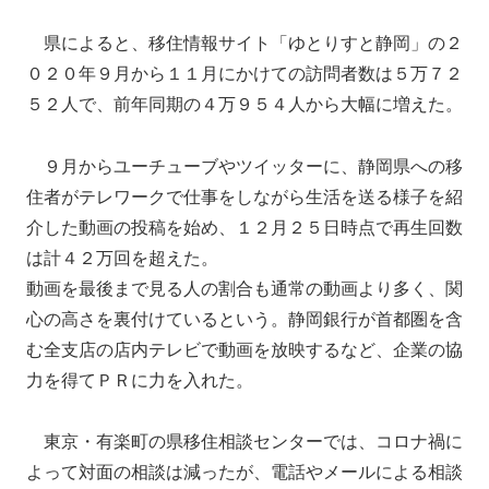
県によると、移住情報サイト「ゆとりすと静岡」の２
０２０年９月から１１月にかけての訪問者数は５万７２
５２人で、前年同期の４万９５４人から大幅に増えた。
９月からユーチューブやツイッターに、静岡県への移
住者がテレワークで仕事をしながら生活を送る様子を紹
介した動画の投稿を始め、１２月２５日時点で再生回数
は計４２万回を超えた。
動画を最後まで見る人の割合も通常の動画より多く、関
心の高さを裏付けているという。静岡銀行が首都圏を含
む全支店の店内テレビで動画を放映するなど、企業の協
力を得てＰＲに力を入れた。
東京・有楽町の県移住相談センターでは、コロナ禍に
よって対面の相談は減ったが、電話やメールによる相談