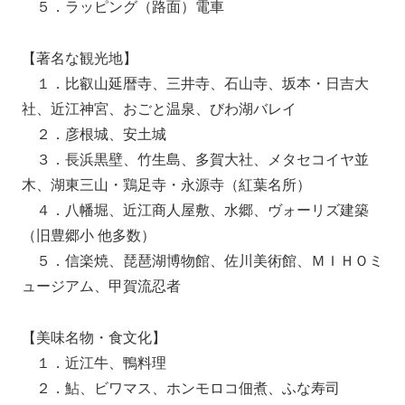
５．ラッピング（路面）電車
【著名な観光地】
１．比叡山延暦寺、三井寺、石山寺、坂本・日吉大
社、近江神宮、おごと温泉、びわ湖バレイ
２．彦根城、安土城
３．長浜黒壁、竹生島、多賀大社、メタセコイヤ並
木、湖東三山・鶏足寺・永源寺（紅葉名所）
４．八幡堀、近江商人屋敷、水郷、ヴォーリズ建築
（旧豊郷小 他多数）
５．信楽焼、琵琶湖博物館、佐川美術館、ＭＩＨＯミ
ュージアム、甲賀流忍者
【美味名物・食文化】
１．近江牛、鴨料理
２．鮎、ビワマス、ホンモロコ佃煮、ふな寿司