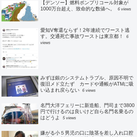
【デンソー】燃料ポンプリコール対象が
1000万台超え、致命的な数値へ。
6 views
愛知V奪還ならず！2年連続でワースト逃
す。交通死亡事故ワーストは東京都！
6
views
みずほ銀のシステムトラブル、原因不明で
復旧メド立たず カードや通帳がATMに吸
い込まれ戻らない
6 views
名門大洋フェリーに新造船、門司まで3800
円で行けるのは良いけど自ら名門名乗るの
はどうよ
5 views
嫌がる小５男児の口に陰茎を差し入れ口腔