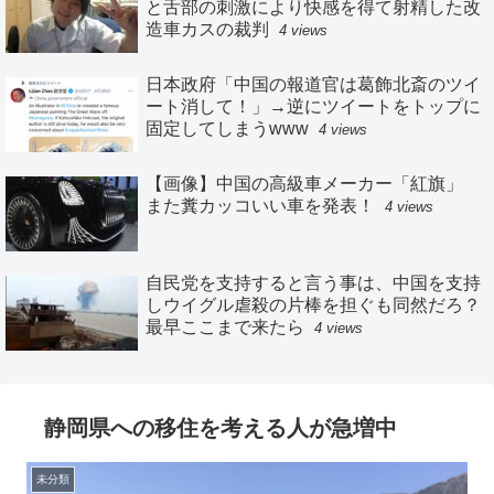
と舌部の刺激により快感を得て射精した改
造車カスの裁判
4 views
日本政府「中国の報道官は葛飾北斎のツイ
ート消して！」→逆にツイートをトップに
固定してしまうwww
4 views
【画像】中国の高級車メーカー「紅旗」
また糞カッコいい車を発表！
4 views
自民党を支持すると言う事は、中国を支持
しウイグル虐殺の片棒を担ぐも同然だろ？
最早ここまで来たら
4 views
静岡県への移住を考える人が急増中
未分類