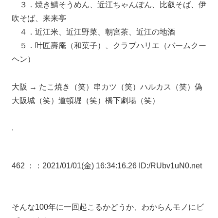
３．焼き鯖そうめん、近江ちゃんぽん、比叡そば、伊
吹そば、来来亭
４．近江米、近江野菜、朝宮茶、近江の地酒
５．叶匠壽庵（和菓子）、クラブハリエ（バームクー
ヘン）
大阪 → たこ焼き（笑）串カツ（笑）ハルカス（笑）偽
大阪城（笑）道頓堀（笑）橋下劇場（笑）
.
462 ：
：2021/01/01(金) 16:34:16.26 ID:/RUbv1uN0.net
そんな100年に一回起こるかどうか、わからんモノにビ