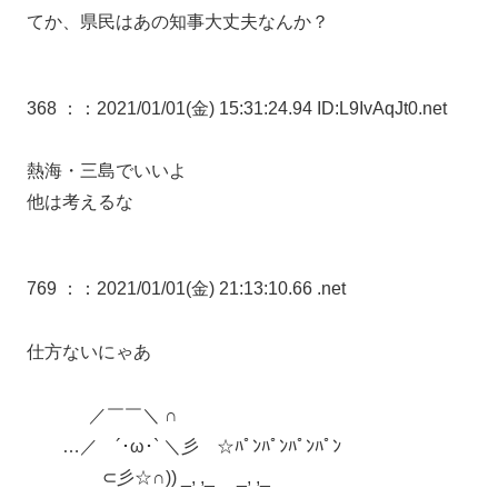
てか、県民はあの知事大丈夫なんか？
368 ：
：2021/01/01(金) 15:31:24.94 ID:L9IvAqJt0.net
熱海・三島でいいよ
他は考えるな
769 ：
：2021/01/01(金) 21:13:10.66 .net
仕方ないにゃあ
／￣￣＼ ∩
…／ ´･ω･` ＼彡 ☆ﾊﾟﾝﾊﾟﾝﾊﾟﾝﾊﾟﾝ
⊂彡☆∩)) _, ,_ _, ,_