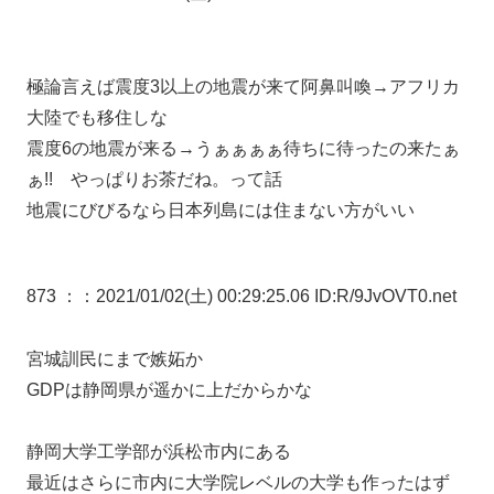
極論言えば震度3以上の地震が来て阿鼻叫喚→アフリカ
大陸でも移住しな
震度6の地震が来る→うぁぁぁぁ待ちに待ったの来たぁ
ぁ!! やっぱりお茶だね。って話
地震にびびるなら日本列島には住まない方がいい
873 ：
：2021/01/02(土) 00:29:25.06 ID:R/9JvOVT0.net
宮城訓民にまで嫉妬か
GDPは静岡県が遥かに上だからかな
静岡大学工学部が浜松市内にある
最近はさらに市内に大学院レベルの大学も作ったはず