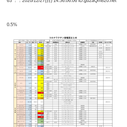
63 ：
：2020/12/27(日) 14:56:06.06 ID:gu2aQm820.net
0.5%