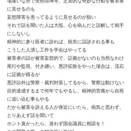
場違いな所で突然喧嘩等、芝居的な奇妙な行動を被害者
に見せるのも
妄想障害を患ってるように見せるのが狙い
それで話を聞いた人は大抵、心を病んだと誤解して相手
にしないし
精神的に参り医者に診れば、統失に誤診される事も
こうした人潰し工作を学会はやってる
被害者の話が被害妄想的で、証拠がないのも当然なわけ
尾行や監視、付き纏い、悪評拡散をやった場合は、流石
に証拠が残るが
悪評以外は警察・裁判対策してるから、警察は動けない
目的達成するまで何年でもやるし、精神的苦痛から自死
に追い込む事もやる
だから被害を訴える人が身近にいたら、病気と思わず、
とりあえず話を聞いて
ホント臭かったら、迷わず国会議員に相談を！