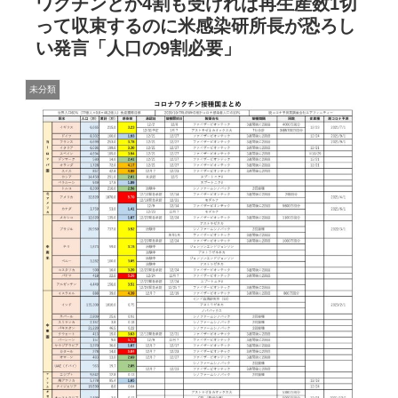
ワクチンとか4割も受ければ再生産数1切
って収束するのに米感染研所長が恐ろし
い発言「人口の9割必要」
未分類