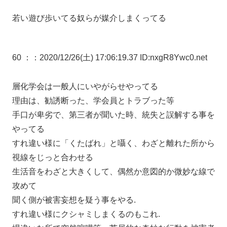
若い遊び歩いてる奴らが媒介しまくってる
60 ：
：2020/12/26(土) 17:06:19.37 ID:nxgR8Ywc0.net
層化学会は一般人にいやがらせやってる
理由は、勧誘断った、学会員とトラブった等
手口が卑劣で、第三者が聞いた時、統失と誤解する事を
やってる
すれ違い様に「くたばれ」と囁く、わざと離れた所から
視線をじっと合わせる
生活音をわざと大きくして、偶然か意図的か微妙な線で
攻めて
聞く側が被害妄想を疑う事をやる.
すれ違い様にクシャミしまくるのもこれ.