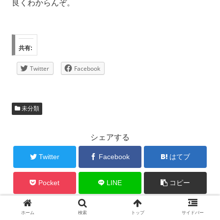
良くわからんぞ。
共有:
Twitter
Facebook
未分類
シェアする
Twitter
Facebook
はてブ
Pocket
LINE
コピー
ホーム
検索
トップ
サイドバー
alty-halcをフォローする