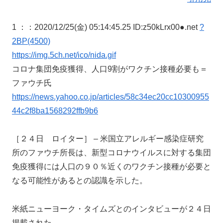
1 ：
：2020/12/25(金) 05:14:45.25 ID:z50kLrx00●.net
?
2BP(4500)
https://img.5ch.net/ico/nida.gif
コロナ集団免疫獲得、人口9割がワクチン接種必要も＝
ファウチ氏
https://news.yahoo.co.jp/articles/58c34ec20cc10300955
44c2f8ba1568292ffb9b6
［２４日 ロイター］ – 米国立アレルギー感染症研究
所のファウチ所長は、新型コロナウイルスに対する集団
免疫獲得には人口の９０％近くのワクチン接種が必要と
なる可能性があるとの認識を示した。
米紙ニューヨーク・タイムズとのインタビューが２４日
掲載された。