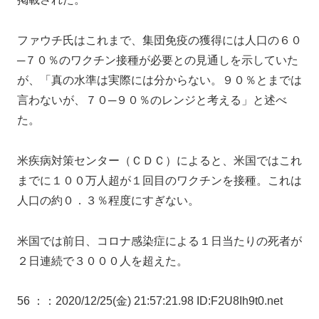
ファウチ氏はこれまで、集団免疫の獲得には人口の６０
─７０％のワクチン接種が必要との見通しを示していた
が、「真の水準は実際には分からない。９０％とまでは
言わないが、７０─９０％のレンジと考える」と述べ
た。
米疾病対策センター（ＣＤＣ）によると、米国ではこれ
までに１００万人超が１回目のワクチンを接種。これは
人口の約０．３％程度にすぎない。
米国では前日、コロナ感染症による１日当たりの死者が
２日連続で３０００人を超えた。
56 ：
：2020/12/25(金) 21:57:21.98 ID:F2U8Ih9t0.net