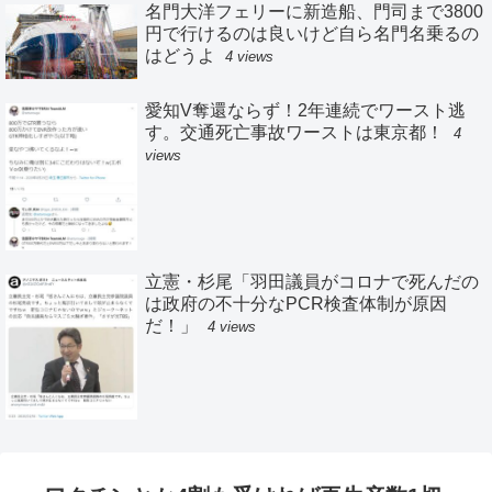
名門大洋フェリーに新造船、門司まで3800
円で行けるのは良いけど自ら名門名乗るの
はどうよ
4 views
愛知V奪還ならず！2年連続でワースト逃
す。交通死亡事故ワーストは東京都！
4
views
立憲・杉尾「羽田議員がコロナで死んだの
は政府の不十分なPCR検査体制が原因
だ！」
4 views