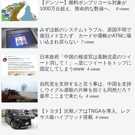
【デンソー】燃料ポンプリコール対象が
1000万台超え、致命的な数値へ。
8 views
みずほ銀のシステムトラブル、原因不明で
復旧メド立たず カードや通帳がATMに吸
い込まれ戻らない
7 views
日本政府「中国の報道官は葛飾北斎のツイ
ート消して！」→逆にツイートをトップに
固定してしまうwww
4 views
自民党を支持すると言う事は、中国を支持
しウイグル虐殺の片棒を担ぐも同然だろ？
最早ここまで来たら
4 views
【トヨタ】次期ノアはTNGAを導入、レク
サス級ハイブリッド搭載
4 views