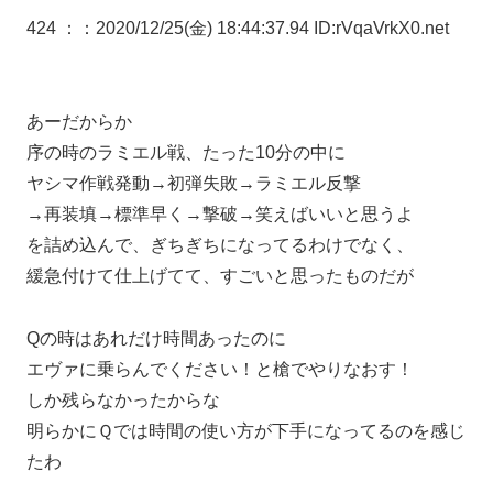
424 ：
：2020/12/25(金) 18:44:37.94 ID:rVqaVrkX0.net
あーだからか
序の時のラミエル戦、たった10分の中に
ヤシマ作戦発動→初弾失敗→ラミエル反撃
→再装填→標準早く→撃破→笑えばいいと思うよ
を詰め込んで、ぎちぎちになってるわけでなく、
緩急付けて仕上げてて、すごいと思ったものだが
Qの時はあれだけ時間あったのに
エヴァに乗らんでください！と槍でやりなおす！
しか残らなかったからな
明らかにＱでは時間の使い方が下手になってるのを感じ
たわ