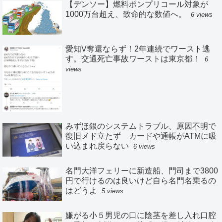
【デンソー】燃料ポンプリコール対象が
1000万台超え、致命的な数値へ。
6 views
愛知V奪還ならず！2年連続でワースト逃
す。交通死亡事故ワーストは東京都！
6
views
みずほ銀のシステムトラブル、原因不明で
復旧メド立たず カードや通帳がATMに吸
い込まれ戻らない
6 views
名門大洋フェリーに新造船、門司まで3800
円で行けるのは良いけど自ら名門名乗るの
はどうよ
5 views
嫌がる小５男児の口に陰茎を差し入れ口腔