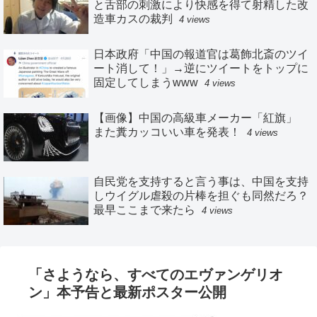
と舌部の刺激により快感を得て射精した改
造車カスの裁判
4 views
日本政府「中国の報道官は葛飾北斎のツイ
ート消して！」→逆にツイートをトップに
固定してしまうwww
4 views
【画像】中国の高級車メーカー「紅旗」
また糞カッコいい車を発表！
4 views
自民党を支持すると言う事は、中国を支持
しウイグル虐殺の片棒を担ぐも同然だろ？
最早ここまで来たら
4 views
「さようなら、すべてのエヴァンゲリオ
ン」本予告と最新ポスター公開