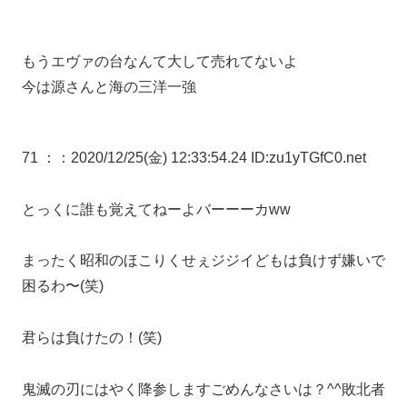
もうエヴァの台なんて大して売れてないよ
今は源さんと海の三洋一強
71 ：
：2020/12/25(金) 12:33:54.24 ID:zu1yTGfC0.net
とっくに誰も覚えてねーよバーーーカww
まったく昭和のほこりくせぇジジイどもは負けず嫌いで
困るわ〜(笑)
君らは負けたの！(笑)
鬼滅の刃にはやく降参しますごめんなさいは？^^敗北者