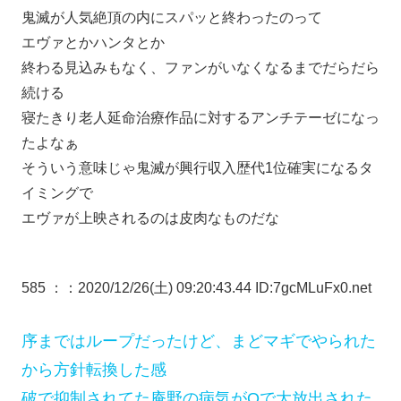
鬼滅が人気絶頂の内にスパッと終わったのって
エヴァとかハンタとか
終わる見込みもなく、ファンがいなくなるまでだらだら
続ける
寝たきり老人延命治療作品に対するアンチテーゼになっ
たよなぁ
そういう意味じゃ鬼滅が興行収入歴代1位確実になるタ
イミングで
エヴァが上映されるのは皮肉なものだな
585 ：
：2020/12/26(土) 09:20:43.44 ID:7gcMLuFx0.net
序まではループだったけど、まどマギでやられた
から方針転換した感
破で抑制されてた庵野の病気がQで大放出された