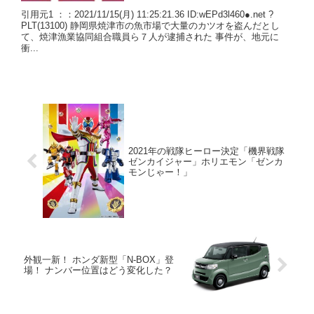
引用元1 ：：2021/11/15(月) 11:25:21.36 ID:wEPd3l460●.net ?
PLT(13100) 静岡県焼津市の魚市場で大量のカツオを盗んだとし
て、焼津漁業協同組合職員ら７人が逮捕された 事件が、地元に
衝...
2021年の戦隊ヒーロー決定「機界戦隊
ゼンカイジャー」ホリエモン「ゼンカ
モンじゃー！」
外観一新！ ホンダ新型「N-BOX」登
場！ ナンバー位置はどう変化した？