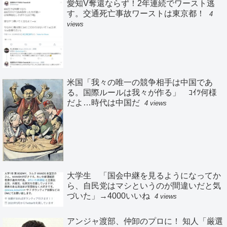
愛知V奪還ならず！2年連続でワースト逃
す。交通死亡事故ワーストは東京都！
4
views
米国「我々の唯一の競争相手は中国であ
る。国際ルールは我々が作る」 ｺｲﾂ何様
だよ…時代は中国だ
4 views
大学生 「国会中継を見るようになってか
ら、自民党はマシというのが間違いだと気
づいた」→4000いいね
4 views
アンジャ渡部、仲卸のプロに！ 知人「厳選