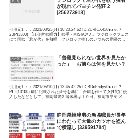
フジロックで君が代を歌う猛者
未分類
が現れてパヨチン発狂 2
[256273918]
引用元1 ：：2021/08/23(月) 10:20:24.62 ID:2URICX430●.net ?
2BP(3500) 【圧倒的歌唱力】歌手・MISIAさん、フジロックフェス
にて国歌『君が代』を熱唱→フジロック推しのいつもの界隈の...
「普段見られない世界を見たか
未分類
った」←お前らは何を見たい？
引用元1 ：：2021/05/10(月) 13:45:42.25 ID:BDoFhdyy0●.net ?
PLT(13100) 鍵に記載された番号を基に、合鍵を作って女性宅に侵
入したなどとして、福岡県警久留米署は１０日、福岡市早良 区...
静岡県焼津港の漁協職員が長年
未分類
にわたって大量のカツオを盗ん
で横流し [329591784]