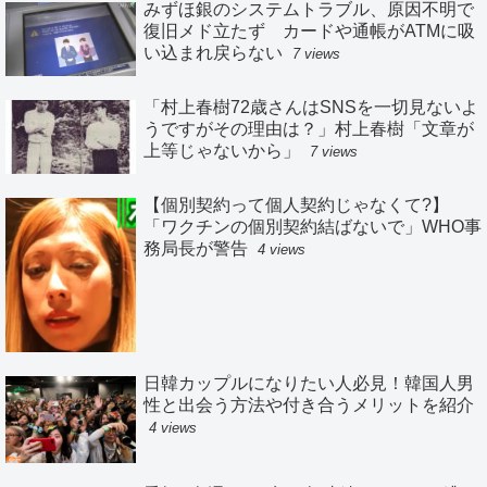
みずほ銀のシステムトラブル、原因不明で
復旧メド立たず カードや通帳がATMに吸
い込まれ戻らない
7 views
「村上春樹72歳さんはSNSを一切見ないよ
うですがその理由は？」村上春樹「文章が
上等じゃないから」
7 views
【個別契約って個人契約じゃなくて?】
「ワクチンの個別契約結ばないで」WHO事
務局長が警告
4 views
日韓カップルになりたい人必見！韓国人男
性と出会う方法や付き合うメリットを紹介
4 views