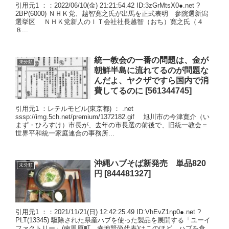
引用元1 ：：2022/06/10(金) 21:21:54.42 ID:3zGrMtsX0●.net ?
2BP(6000) ＮＨＫ党、越智寛之氏が出馬を正式表明 参院選新潟
選挙区 ＮＨＫ党新人のＩＴ会社社長越智（おち）寛之氏（４
８...
統一教会の一番の問題は、金が
未分類
朝鮮半島に流れてるのが問題な
んだよ、ヤクザですら国内で消
費してるのに [561344745]
引用元1 ：レテルモビル(東京都) ： .net
sssp://img.5ch.net/premium/1372182.gif 旭川市の今津寛介（い
まず・ひろすけ）市長が、去年の市長選の前後で、旧統一教会＝
世界平和統一家庭連合の事務所...
沖縄ハブそば新発売 単品820
未分類
円 [844481327]
引用元1 ：：2021/11/21(日) 12:42:25.49 ID:VhEvZ1np0●.net ?
PLT(13345) 駆除された県産ハブを使った製品を展開する「ユーイ
ファクトリー」(南風原町、幸地賢尚代表)はこのほど、ハブを食...