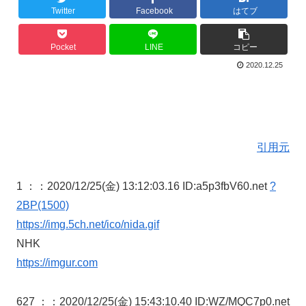
Twitter
Facebook
はてブ
Pocket
LINE
コピー
2020.12.25
引用元
1 ：
：2020/12/25(金) 13:12:03.16 ID:a5p3fbV60.net
?
2BP(1500)
https://img.5ch.net/ico/nida.gif
NHK
https://imgur.com
627 ：
：2020/12/25(金) 15:43:10.40 ID:WZ/MQC7p0.net