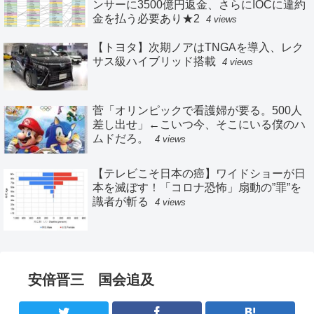
ンサーに3500億円返金、さらにIOCに違約
金を払う必要あり★2
4 views
【トヨタ】次期ノアはTNGAを導入、レク
サス級ハイブリッド搭載
4 views
菅「オリンピックで看護婦が要る。500人
差し出せ」←こいつ今、そこにいる僕のハ
ムドだろ。
4 views
【テレビこそ日本の癌】ワイドショーが日
本を滅ぼす！「コロナ恐怖」扇動の”罪”を
識者が斬る
4 views
安倍晋三 国会追及