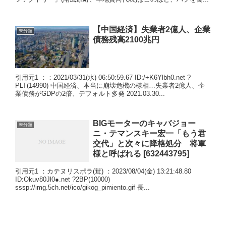
【中国経済】失業者2億人、企業
未分類
債務残高2100兆円
引用元1 ：：2021/03/31(水) 06:50:59.67 ID:/+K6Ylbh0.net ?
PLT(14990) 中国経済、本当に崩壊危機の様相…失業者2億人、企
業債務がGDPの2倍、デフォルト多発 2021.03.30...
BIGモーターのキャバジョー
未分類
ニ・テマンスキー宏一「もう君
交代」と次々に降格処分 将軍
様と呼ばれる [632443795]
引用元1 ：カテヌリスポラ(茸) ：2023/08/04(金) 13:21:48.80
ID:Okuv80Jl0●.net ?2BP(10000)
sssp://img.5ch.net/ico/gikog_pimiento.gif 長...