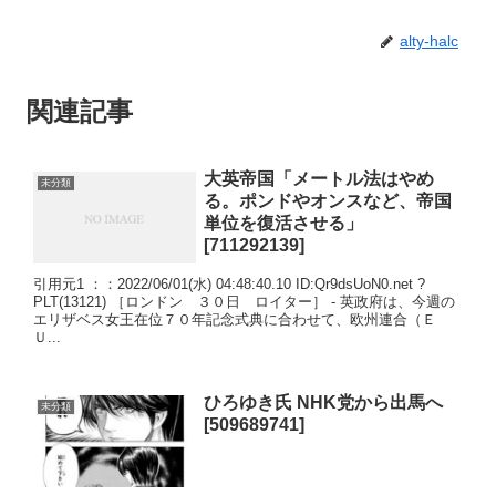
alty-halc
関連記事
大英帝国「メートル法はやめ
未分類
る。ポンドやオンスなど、帝国
単位を復活させる」
[711292139]
引用元1 ：：2022/06/01(水) 04:48:40.10 ID:Qr9dsUoN0.net ?
PLT(13121) ［ロンドン ３０日 ロイター］ - 英政府は、今週の
エリザベス女王在位７０年記念式典に合わせて、欧州連合（Ｅ
Ｕ...
ひろゆき氏 NHK党から出馬へ
未分類
[509689741]