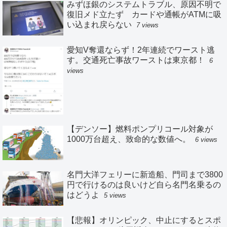
みずほ銀のシステムトラブル、原因不明で
復旧メド立たず カードや通帳がATMに吸
い込まれ戻らない
7 views
愛知V奪還ならず！2年連続でワースト逃
す。交通死亡事故ワーストは東京都！
6
views
【デンソー】燃料ポンプリコール対象が
1000万台超え、致命的な数値へ。
6 views
名門大洋フェリーに新造船、門司まで3800
円で行けるのは良いけど自ら名門名乗るの
はどうよ
5 views
【悲報】オリンピック、中止にするとスポ