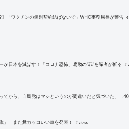
?】「ワクチンの個別契約結ばないで」WHO事務局長が警告
4
ーが日本を滅ぼす！「コロナ恐怖」扇動の”罪”を識者が斬る
4 
ってから、自民党はマシというのが間違いだと気づいた」→40
旗」 また糞カッコいい車を発表！
4 views