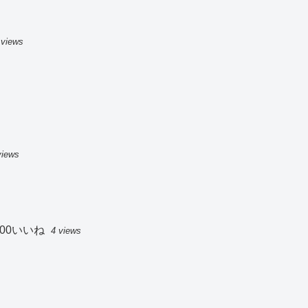
 views
views
00いいね
4 views