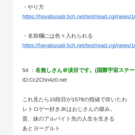
・やり方
https://hayabusa9.5ch.net/test/read.cgi/news
・名前欄には色々入れられる
https://hayabusa9.5ch.net/test/read.cgi/news
54 ：
名無しさん＠涙目です。(国際宇宙ステーショ
ID:CcZChn4z0.net
これ見たら10段目が1578の指値で吹いたわ
レトロゲー好きJKはおじさんの僻み。
昔、妹のアルバイト先の人生を生きる
あとヨーグルト