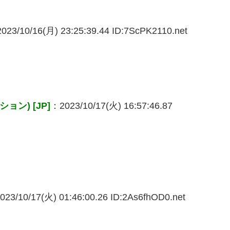
023/10/16(月) 23:25:39.44 ID:7ScPK2110.net
ン) [JP]
：2023/10/17(火) 16:57:46.87
23/10/17(火) 01:46:00.26 ID:2As6fhOD0.net