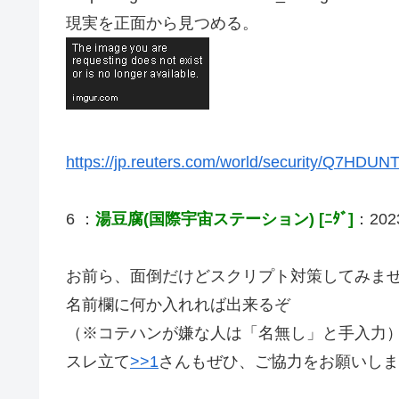
現実を正面から見つめる。
https://jp.reuters.com/world/security/Q7
6 ：
湯豆腐(国際宇宙ステーション) [ﾆﾀﾞ]
：2023
お前ら、面倒だけどスクリプト対策してみま
名前欄に何か入れれば出来るぞ
（※コテハンが嫌な人は「名無し」と手入力
スレ立て
>>1
さんもぜひ、ご協力をお願いします