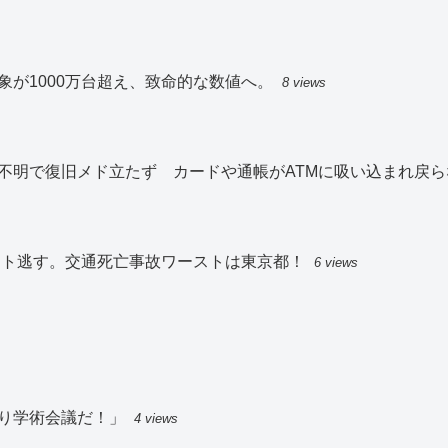
が1000万台超え、致命的な数値へ。
8 views
不明で復旧メド立たず カードや通帳がATMに吸い込まれ戻ら
スト逃す。交通死亡事故ワーストは東京都！
6 views
り学術会議だ！」
4 views