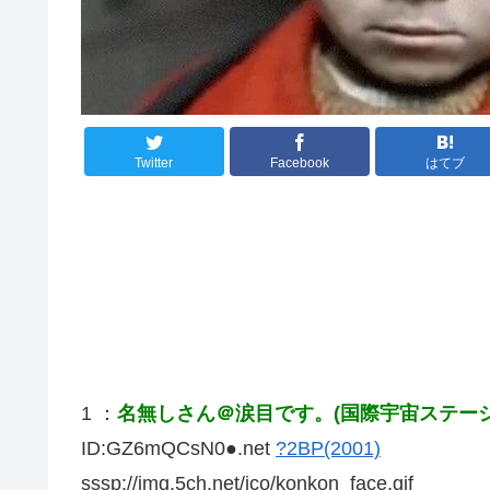
Twitter
Facebook
はてブ
1 ：
名無しさん＠涙目です。(国際宇宙ステーション
ID:GZ6mQCsN0●.net
?2BP(2001)
sssp://img.5ch.net/ico/konkon_face.gif