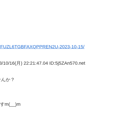
HDUNTFUZL6TGBFAXQPPREN2U-2023-10-15/
/10/16(月) 22:21:47.04 ID:5j5ZAn570.net
せんか？
）
m(__)m