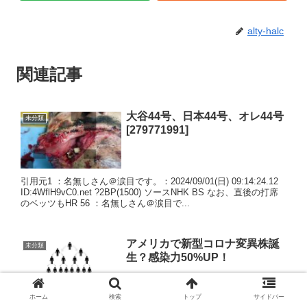
alty-halc
関連記事
大谷44号、日本44号、オレ44号
未分類
[279771991]
引用元1 ：名無しさん＠涙目です。：2024/09/01(日) 09:14:24.12
ID:4WflH9vC0.net ?2BP(1500) ソースNHK BS なお、直後の打席
のベッツもHR 56 ：名無しさん＠涙目で...
アメリカで新型コロナ変異株誕
未分類
生？感染力50%UP！
ホーム
検索
トップ
サイドバー
引用元1 ：：2021/01/09(土) 12:27:08.85 ID:FjTm9xnq0●.net ?