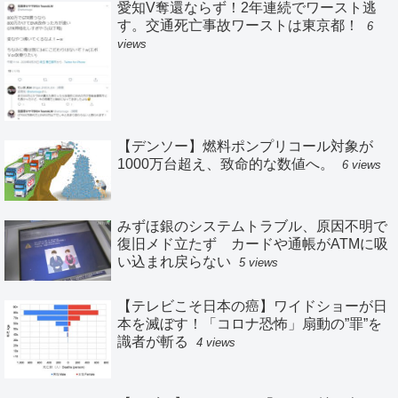
愛知V奪還ならず！2年連続でワースト逃
す。交通死亡事故ワーストは東京都！
6
views
【デンソー】燃料ポンプリコール対象が
1000万台超え、致命的な数値へ。
6 views
みずほ銀のシステムトラブル、原因不明で
復旧メド立たず カードや通帳がATMに吸
い込まれ戻らない
5 views
【テレビこそ日本の癌】ワイドショーが日
本を滅ぼす！「コロナ恐怖」扇動の”罪”を
識者が斬る
4 views