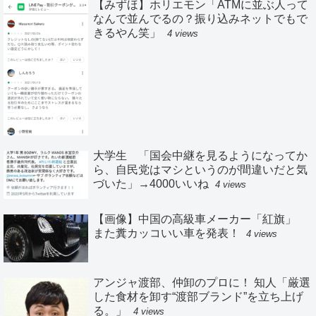
【みずほ】ホリエモン「ATMに並ぶ人って
なんで並んでるの？振り込みネットでもで
きるやん笑」
4 views
大学生 「国会中継を見るようになってか
ら、自民党はマシというのが間違いだと気
づいた」→4000いいね
4 views
【画像】中国の高級車メーカー「紅旗」
また糞カッコいい車を発表！
4 views
アンジャ渡部、仲卸のプロに！ 知人「厳選
した食材を卸す“渡部ブランド”を立ち上げ
る。」
4 views