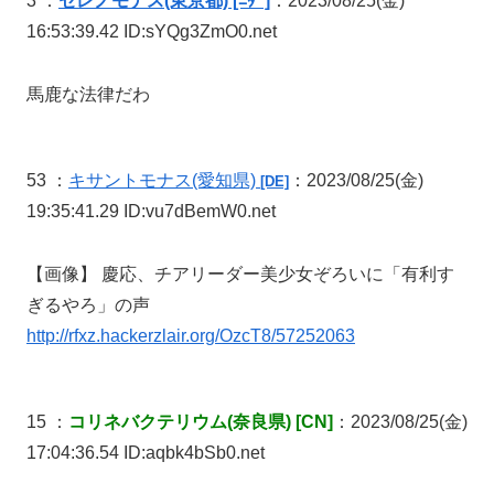
3 ：
セレノモナス(東京都) [ﾆﾀﾞ]
：2023/08/25(金)
16:53:39.42 ID:sYQg3ZmO0.net
馬鹿な法律だわ
53 ：
キサントモナス
(愛知県)
：2023/08/25(金)
[DE]
19:35:41.29 ID:vu7dBemW0.net
【画像】 慶応、チアリーダー美少女ぞろいに「有利す
ぎるやろ」の声
http://rfxz.hackerzlair.org/OzcT8/57252063
15 ：
コリネバクテリウム(奈良県) [CN]
：2023/08/25(金)
17:04:36.54 ID:aqbk4bSb0.net