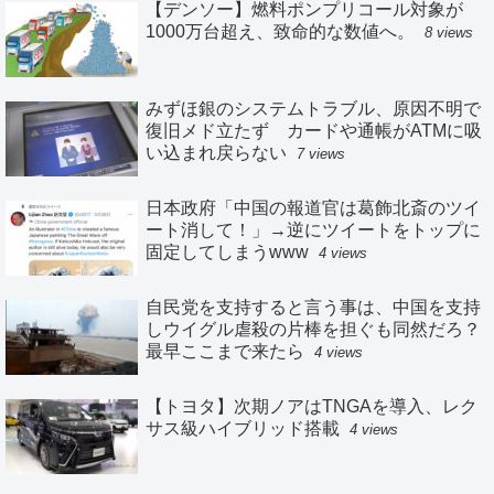
【デンソー】燃料ポンプリコール対象が
1000万台超え、致命的な数値へ。
8 views
みずほ銀のシステムトラブル、原因不明で
復旧メド立たず カードや通帳がATMに吸
い込まれ戻らない
7 views
日本政府「中国の報道官は葛飾北斎のツイ
ート消して！」→逆にツイートをトップに
固定してしまうwww
4 views
自民党を支持すると言う事は、中国を支持
しウイグル虐殺の片棒を担ぐも同然だろ？
最早ここまで来たら
4 views
【トヨタ】次期ノアはTNGAを導入、レク
サス級ハイブリッド搭載
4 views