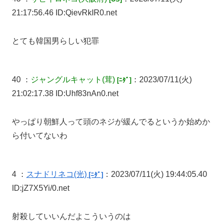
21:17:56.46 ID:QievRkIR0.net
とても韓国男らしい犯罪
40 ：
ジャングルキャット
(茸)
：2023/07/11(火)
[ﾆﾀﾞ]
21:02:17.38 ID:Uhf83nAn0.net
やっぱり朝鮮人って頭のネジが緩んでるというか始めか
ら付いてないわ
4 ：
スナドリネコ
(光)
：2023/07/11(火) 19:44:05.40
[ﾆﾀﾞ]
ID:jZ7X5Yi/0.net
射殺していいんだよこういうのは