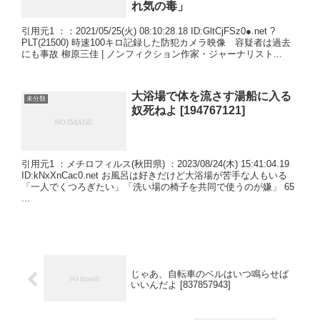
れ気の毒」
引用元1 ：：2021/05/25(火) 08:10:28.18 ID:GltCjFSz0●.net ?
PLT(21500) 時速100キロ記録した防犯カメラ映像 容疑者は過去
にも事故 柳原三佳 | ノンフィクション作家・ジャーナリスト...
大浴場で体を流さす湯船に入る
未分類
奴死ねよ [194767121]
引用元1 ：メチロフィルス(秋田県) ：2023/08/24(木) 15:41:04.19
ID:kNxXnCac0.net お風呂は好きだけど大浴場が苦手な人もいる
「一人でくつろぎたい」「洗い場の椅子を共同で使うのが嫌」 65
...
じゃあ、自転車のベルはいつ鳴らせば
いいんだよ [837857943]