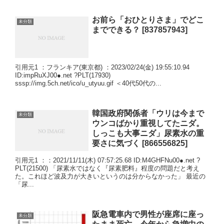
お前ら「おひとりさま」でどこ
未分類
までできる？ [837857943]
引用元1 ：フランキア(東京都) ：2023/02/24(金) 19:55:10.94
ID:impRuXJ00●.net ?PLT(17930)
sssp://img.5ch.net/ico/u_utyuu.gif ＜40代50代の...
韓国政府関係者「ウリは今まで
未分類
ウンコばかり重視してたニダ。
しっこも大事ニダ」尿素水の重
要さに気づく [866556825]
引用元1 ：：2021/11/11(木) 07:57:25.68 ID:M4GHFNu00●.net ?
PLT(21500) 「尿素水ではなく『尿素肥料』程度の問題だと考え
た。これほど波及力が大きいというのは分からなかった」 最近の
「尿...
阪急電車内で男性が座席に座っ
未分類