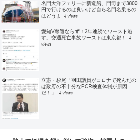
名門大洋フェリーに新造船、門司まで3800
円で行けるのは良いけど自ら名門名乗るの
はどうよ
4 views
愛知V奪還ならず！2年連続でワースト逃
す。交通死亡事故ワーストは東京都！
4
views
立憲・杉尾「羽田議員がコロナで死んだの
は政府の不十分なPCR検査体制が原因
だ！」
4 views