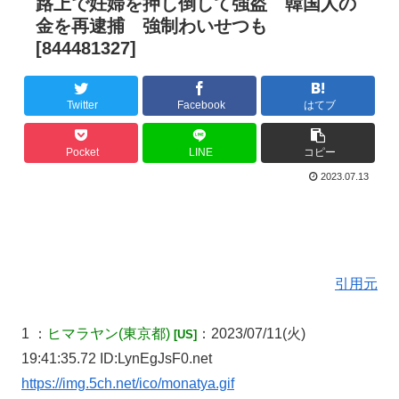
路上で妊婦を押し倒して強盗 韓国人の
金を再逮捕 強制わいせつも
[844481327]
Twitter
Facebook
はてブ
Pocket
LINE
コピー
2023.07.13
引用元
1 ：
ヒマラヤン
(東京都)
：2023/07/11(火)
[US]
19:41:35.72 ID:LynEgJsF0.net
https://img.5ch.net/ico/monatya.gif