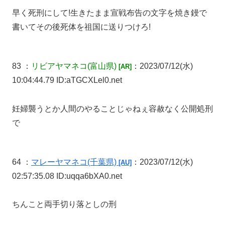
早く死刑にして!生きたまま宣戦布告の文字を焼き鏝で
書いてその後死体を祖国に送りつけろ!
83 ：
リビアヤマネコ
(富山県)
：2023/07/12(水)
[AR]
10:04:44.79 ID:aTGCXLel0.net
妊婦襲うとか人間のやることじゃねぇ容赦なく公開処刑
で
64 ：
マレーヤマネコ
(千葉県)
：2023/07/12(水)
[AU]
02:57:35.08 ID:uqqa6bXA0.net
ちんこと両手切り落としの刑