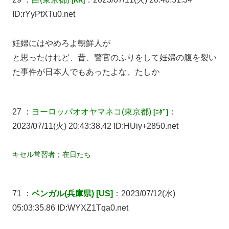
[KR]
ID:rYyPtXTu0.net
妊婦にはやめろよ朝鮮人が
と思ったけれど、昔、警官のふりをして妊婦の腹を裂い
た事件が日本人でもあったよな、たしか
27 ：
ヨーロッパオオヤマネコ
(東京都)
：
[ﾆﾀﾞ]
2023/07/11(火) 20:43:38.42 ID:HUiy+2850.net
キセル常習者；在日たち
71 ：
ベンガル(兵庫県) [US]
：2023/07/12(水)
05:03:35.86 ID:WYXZ1Tqa0.net