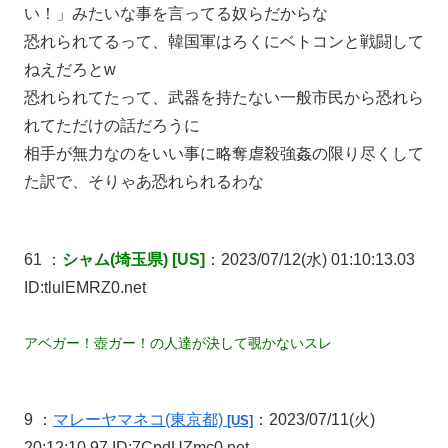
い！」みたいな事を言ってる奴らだからな
恐れられてるって、韓国軍はろくにベトコンと戦闘して
ねえだろとw
恐れられてたって、武器を持たない一般市民から恐れら
れてただけの話だろうに
相手が無力なのをいい事に略奪虐殺強姦の限り尽くして
た訳で、そりゃあ恐れられるわな
61 ：
シャム(埼玉県) [US]
：2023/07/12(水) 01:10:13.03
ID:tlulEMRZ0.net
アベガー！壺ガー！の人達が決して覗かないスレ
9 ：
マレーヤマネコ
(東京都)
：2023/07/11(火)
[US]
20:12:10.97 ID:7CpdUZmc0.net