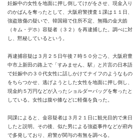
妊娠中の女性を地面に押し倒してけがをさせ、現金入り
のかばんを奪ったとして、大阪府警捜査１課は１１日、
強盗致傷の疑いで、韓国籍で住所不定、無職の金大皓
（キム・デホ）容疑者（３２）を再逮捕した。調べに対
し、黙秘しているという。
再逮捕容疑は３月２５日午後７時５０分ごろ、大阪府豊
中市上新田の路上で「すみません、駅」と片言の日本語
で妊娠中の３０代女性に話しかけてナイフのようなもの
をちらつかせ、逃げようとした女性を地面に押し倒し、
現金約５万円などが入ったショルダーバッグを奪ったと
している。女性は腹や膝などに軽傷を負った。
同課によると、金容疑者は３月２１日に観光目的で来日
したと説明。その後、似た男による強盗事件などが府内
で多発しており、府警が関与の有無を調べる。