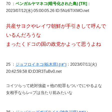
70 ：
ベンガルヤマネコ(暗号化された島) [TR]
：
2023/07/12(水) 05:00:05.26 ID:5Nz6TlXMO.net
共産サヨクやレイワ朝鮮が手引きして呼んで
いるんだろうな
まったくドコの国の政党かよって思うよね
25 ：
ジョフロイネコ
(栃木県)
：2023/07/11(火)
[ﾆﾀﾞ]
20:42:59.58 ID:D3R3TuBv0.net
コイツらって絶対強盗＋他の犯罪もついでにやるよな
女相手ならレ○プは当たり前みたいな