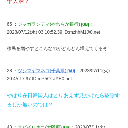
李大浩？
65 ：
ジャガランディ
(やわらか銀行)
：
[GB]
2023/07/12(水) 03:10:52.39 ID:mzhhM1J/0.net
移民を増やすとこんなのがどんどん増えてくるぞ
28 ：
ツシマヤマネコ
(千葉県)
：2023/07/11(火)
[AU]
20:45:17.97 ID:mP5OTaYE0.net
やはり在日韓国人はとりあえず見かけたら駆除す
るしか無いのでは？
43 ：
サビイロネコ
(大阪府)
：2023/07/11(火)
[US]