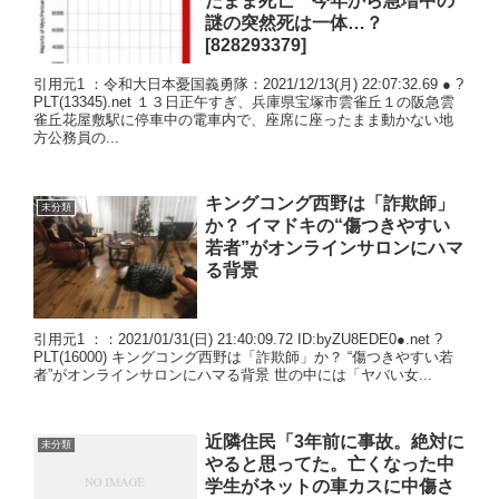
たまま死亡 今年から急増中の
謎の突然死は一体…？
[828293379]
引用元1 ：令和大日本憂国義勇隊：2021/12/13(月) 22:07:32.69 ● ?
PLT(13345).net １３日正午すぎ、兵庫県宝塚市雲雀丘１の阪急雲
雀丘花屋敷駅に停車中の電車内で、座席に座ったまま動かない地
方公務員の...
キングコング西野は「詐欺師」
未分類
か？ イマドキの“傷つきやすい
若者”がオンラインサロンにハマ
る背景
引用元1 ：：2021/01/31(日) 21:40:09.72 ID:byZU8EDE0●.net ?
PLT(16000) キングコング西野は「詐欺師」か？ “傷つきやすい若
者”がオンラインサロンにハマる背景 世の中には「ヤバい女...
近隣住民「3年前に事故。絶対に
未分類
やると思ってた。亡くなった中
学生がネットの車カスに中傷さ