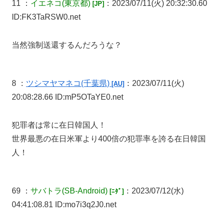
11 ：
イエネコ
(東京都)
：2023/07/11(火) 20:32:30.60
[JP]
ID:FK3TaRSW0.net
当然強制送還するんだろうな？
8 ：
ツシマヤマネコ
(千葉県)
：2023/07/11(火)
[AU]
20:08:28.66 ID:mP5OTaYE0.net
犯罪者は常に在日韓国人！
世界最悪の在日米軍より400倍の犯罪率を誇る在日韓国
人！
69 ：
サバトラ
(SB-Android)
：2023/07/12(水)
[ﾆﾀﾞ]
04:41:08.81 ID:mo7i3q2J0.net