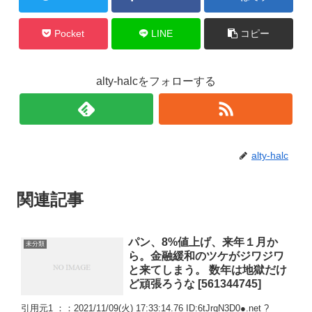
Pocket
LINE
コピー
alty-halcをフォローする
alty-halc
関連記事
パン、8%値上げ、来年１月か
未分類
ら。金融緩和のツケがジワジワ
と来てしまう。 数年は地獄だけ
ど頑張ろうな [561344745]
引用元1 ：：2021/11/09(火) 17:33:14.76 ID:6tJrqN3D0●.net ?