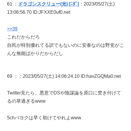
61 ：
ドラゴンスクリュー(光) [ﾆﾀﾞ]
：2023/05/27(土)
13:06:56.70 ID:JFXXE0uf0.net
>>39
これだからだろ
自民が特別優れてる訳でもないのに安泰なのは野党がこ
んな無能ばかりだからだし
69 ：
：2023/05/27(土) 14:06:24.10 ID:havZGQMa0.net
Twitter見たら、悪意でDSや陰謀論を原口に焚き付けて
るの草過ぎるwww
5chパヨクは早く助けてやれよwww