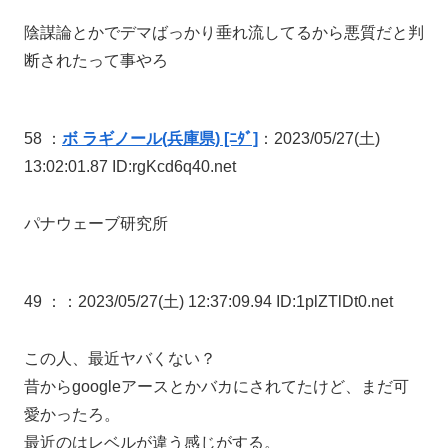
陰謀論とかでデマばっかり垂れ流してるから悪質だと判
断されたって事やろ
58 ：
ボ ラギノール(兵庫県) [ﾆﾀﾞ]
：2023/05/27(土)
13:02:01.87 ID:rgKcd6q40.net
パナウェーブ研究所
49 ：
：2023/05/27(土) 12:37:09.94 ID:1plZTlDt0.net
この人、最近ヤバくない？
昔からgoogleアースとかバカにされてたけど、まだ可
愛かったろ。
最近のはレベルが違う感じがする。