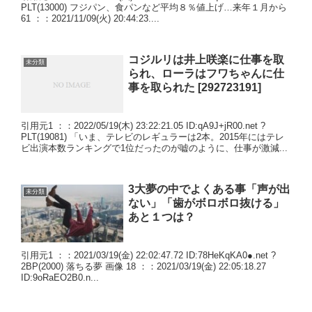
PLT(13000) フジパン、食パンなど平均８％値上げ…来年１月から
61 ：：2021/11/09(火) 20:44:23....
コジルリは井上咲楽に仕事を取
未分類
られ、ローラはフワちゃんに仕
事を取られた [292723191]
引用元1 ：：2022/05/19(木) 23:22:21.05 ID:qA9J+jR00.net ?
PLT(19081) 「いま、テレビのレギュラーは2本。2015年にはテレ
ビ出演本数ランキングで1位だったのが嘘のように、仕事が激減...
3大夢の中でよくある事「声が出
未分類
ない」「歯がボロボロ抜ける」
あと１つは？
引用元1 ：：2021/03/19(金) 22:02:47.72 ID:78HeKqKA0●.net ?
2BP(2000) 落ちる夢 画像 18 ：：2021/03/19(金) 22:05:18.27
ID:9oRaEO2B0.n...