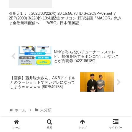
引用元1 ：：2023/03/22(水) 20:16:56.78 ID:tFd2O9P+0●.net ?
2BP(2000) 3/22(水) 13:41配信 オリコン 野球漫画『MAJOR』急き
ょ全巻無料配信へ 『WBC』日本優勝記...
NHKが映らないチューナーレステレ
ビ、想像を絶するポンコツしかないこ
とが判明😨 [422186189]
【画像】藤井聡太さん、AKBアイドル
とのツーショットでデレデレになって
しまうｗｗｗｗｗ [907549755]
ホーム
未分類
ホーム
検索
トップ
サイドバー