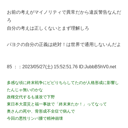
お前の考えがマイノリティで異常だから違反警告なんだ
ろ
自分の考えは正しくないとまず理解しろ
パヨクの自分の正義は絶対！は世界で通用しないんだよ
85 ：
：2023/05/27(土) 15:52:51.76 ID:JubbB5hV0.net
多感な頃に終末戦争にビビりちらしてたのが人格形成に影響し
たんじゃ無いのかな
政権交代するも速攻で下野
東日本大震災と福一事故で「終末来たか！」ってなって
奥さんの死や、骨形成不全症で病んで
今回の悪性リンパ腫で精神崩壊