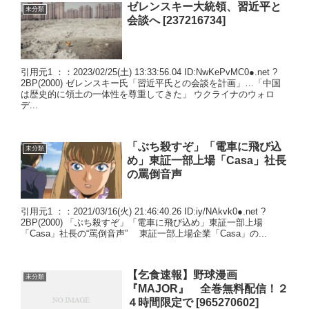
ゼレンスキー大統領、習近平と
未分類
会談へ [237216734]
引用元1 ：：2023/02/25(土) 13:33:56.04 ID:NwKePvMC0●.net ?
2BP(2000) ゼレンスキー氏「習近平氏との会談を計画」…「中国
は歴史的に領土の一体性を尊重してきた」 ウクライナのウォロ
デ...
「ぶち殺すぞ」「電車に飛び込
未分類
め」東証一部上場「Casa」社長
の罵倒音声
引用元1 ：：2021/03/16(火) 21:46:40.26 ID:iy/NAkvk0●.net ?
2BP(2000) 「ぶち殺すぞ」「電車に飛び込め」東証一部上場
「Casa」社長の“罵倒音声” 東証一部上場企業「Casa」の...
【乞食速報】野球漫画
未分類
『MAJOR』 全巻無料配信！２
４時間限定で [965270602]