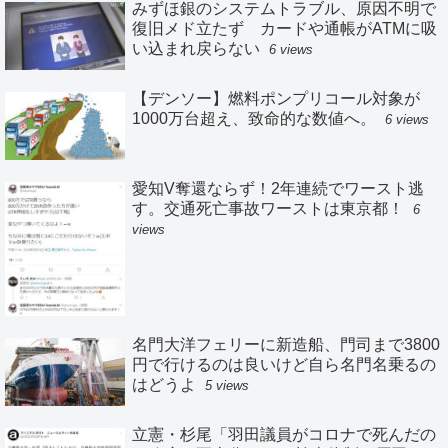
みずほ銀のシステムトラブル、原因不明で
復旧メド立たず カードや通帳がATMに吸
い込まれ戻らない
6 views
【デンソー】燃料ポンプリコール対象が
1000万台超え、致命的な数値へ。
6 views
愛知V奪還ならず！2年連続でワースト逃
す。交通死亡事故ワーストは東京都！
6
views
名門大洋フェリーに新造船、門司まで3800
円で行けるのは良いけど自ら名門名乗るの
はどうよ
5 views
立憲・杉尾「羽田議員がコロナで死んだの