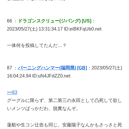
66 ：
ドラゴンスクリュー(ジパング) [US]
：
2023/05/27(土) 13:31:34.17 ID:eiBKFqUb0.net
一体何を投稿してたんだ…？
87 ：
バーニングハンマー(福岡県) [GB]
：2023/05/27(土)
16:04:24.94 ID:uN4JFdZZ0.net
>>83
グーグルに限らず、第二第三の永田として凸死して欲し
いメンツばっかだわ、脱糞なんぞ。
蓮舫や生コン辻壺も同じ。安藤陽子なんかもさっさと死