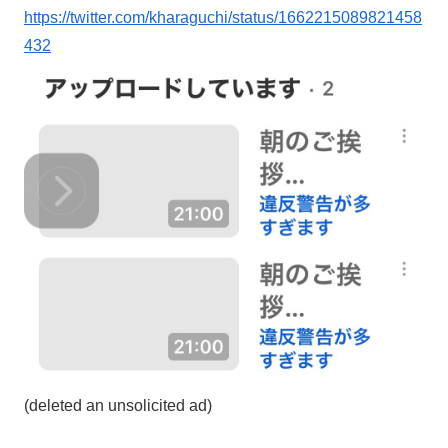
https://twitter.com/kharaguchi/status/1662215089821458
432
(deleted an unsolicited ad)