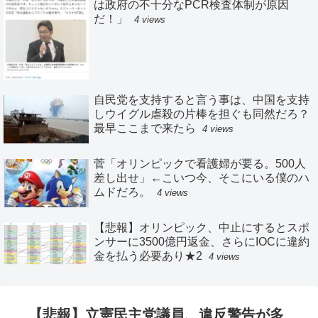
は政府の不十分なPCR検査体制が原因
だ！」
4 views
自民党を支持すると言う事は、中国を支持
しウイグル虐殺の片棒を担ぐも同然だろ？
最早ここまで来たら
4 views
菅「オリンピックで看護婦が要る。500人
差し出せ」←こいつ今、そこにいる僕のハ
ムドだろ。
4 views
【悲報】オリンピック、中止にするとスポ
ンサーに3500億円返金、さらにIOCに違約
金を払う必要あり★2
4 views
【悲報】立憲民主党議員、違反警告が多