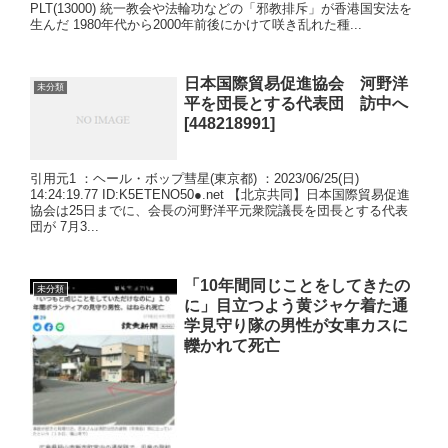
PLT(13000) 統一教会や法輪功などの「邪教排斥」が香港国安法を
生んだ 1980年代から2000年前後にかけて咲き乱れた種...
日本国際貿易促進協会 河野洋
未分類
平を団長とする代表団 訪中へ
[448218991]
引用元1 ：ヘール・ボップ彗星(東京都) ：2023/06/25(日)
14:24:19.77 ID:K5ETENO50●.net 【北京共同】日本国際貿易促進
協会は25日までに、会長の河野洋平元衆院議長を団長とする代表
団が 7月3...
「10年間同じことをしてきたの
未分類
に」目立つよう黄ジャケ着た通
学見守り隊の男性が女車カスに
轢かれて死亡