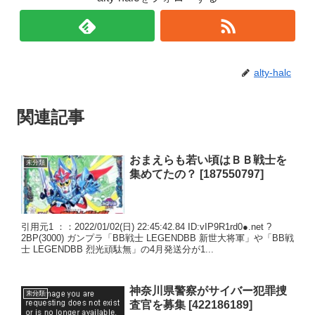
alty-halc
関連記事
おまえらも若い頃はＢＢ戦士を
未分類
集めてたの？ [187550797]
引用元1 ：：2022/01/02(日) 22:45:42.84 ID:vIP9R1rd0●.net ?
2BP(3000) ガンプラ「BB戦士 LEGENDBB 新世大将軍」や「BB戦
士 LEGENDBB 烈光頑駄無」の4月発送分が1...
神奈川県警察がサイバー犯罪捜
未分類
査官を募集 [422186189]