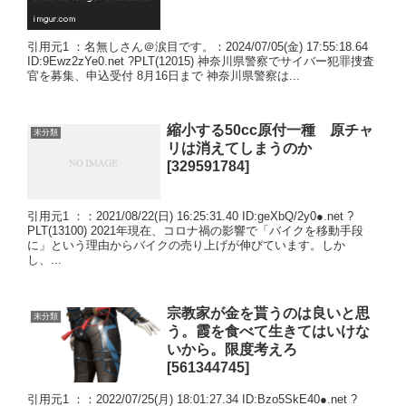
引用元1 ：名無しさん＠涙目です。：2024/07/05(金) 17:55:18.64
ID:9Ewz2zYe0.net ?PLT(12015) 神奈川県警察でサイバー犯罪捜査
官を募集、申込受付 8月16日まで 神奈川県警察は...
縮小する50cc原付一種 原チャ
未分類
リは消えてしまうのか
[329591784]
引用元1 ：：2021/08/22(日) 16:25:31.40 ID:geXbQ/2y0●.net ?
PLT(13100) 2021年現在、コロナ禍の影響で「バイクを移動手段
に」という理由からバイクの売り上げが伸びています。しか
し、...
宗教家が金を貰うのは良いと思
未分類
う。霞を食べて生きてはいけな
いから。限度考えろ
[561344745]
引用元1 ：：2022/07/25(月) 18:01:27.34 ID:Bzo5SkE40●.net ?