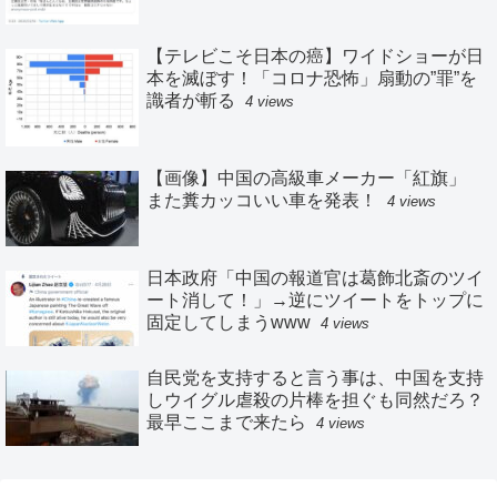
【テレビこそ日本の癌】ワイドショーが日
本を滅ぼす！「コロナ恐怖」扇動の”罪”を
識者が斬る
4 views
【画像】中国の高級車メーカー「紅旗」
また糞カッコいい車を発表！
4 views
日本政府「中国の報道官は葛飾北斎のツイ
ート消して！」→逆にツイートをトップに
固定してしまうwww
4 views
自民党を支持すると言う事は、中国を支持
しウイグル虐殺の片棒を担ぐも同然だろ？
最早ここまで来たら
4 views