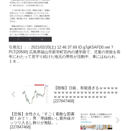
引用元1 ：：2021/02/20(土) 12:46:37.69 ID:g7gK5AFD0.net ?
PLT(20500) 広島県福山市新市町宮内の通学路で、児童の登校を長
年にわたって見守り続けた地元の男性が活動中、車にはねられ、
１８...
【朗報】日銀、有能過ぎるｗｗｗｗｗ
ｗｗｗｗｗｗｗｗｗｗｗｗｗｗｗｗｗ
ｗｗｗｗｗｗｗｗｗｗｗｗｗｗ
[227847468]
【悲報】女性さん「すごく素敵な図書
館！みて！」男「導線酷いし紫外線ガ
ッツリ入るし飾りが無駄。」
[227847468]