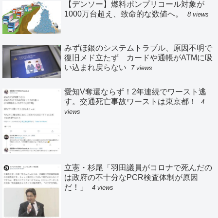
【デンソー】燃料ポンプリコール対象が
1000万台超え、致命的な数値へ。
8 views
みずほ銀のシステムトラブル、原因不明で
復旧メド立たず カードや通帳がATMに吸
い込まれ戻らない
7 views
愛知V奪還ならず！2年連続でワースト逃
す。交通死亡事故ワーストは東京都！
4
views
立憲・杉尾「羽田議員がコロナで死んだの
は政府の不十分なPCR検査体制が原因
だ！」
4 views