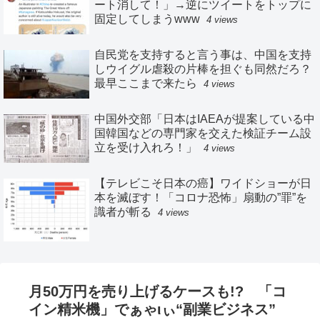
ート消して！」→逆にツイートをトップに
固定してしまうwww
4 views
自民党を支持すると言う事は、中国を支持
しウイグル虐殺の片棒を担ぐも同然だろ？
最早ここまで来たら
4 views
中国外交部「日本はIAEAが提案している中
国韓国などの専門家を交えた検証チーム設
立を受け入れろ！」
4 views
【テレビこそ日本の癌】ワイドショーが日
本を滅ぼす！「コロナ恐怖」扇動の”罪”を
識者が斬る
4 views
月50万円を売り上げるケースも!? 「コ
イン精米機」でぁゃιぃ“副業ビジネス”