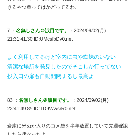
きるやつ買ってはかどってるわ。
7 ：
名無しさん＠涙目です。
：2024/09/02(月)
21:31:41.30 ID:UMcsfbDv0.net
よく利用してるけど室内に虫や蜘蛛のいない
清潔な場所を発見したのでそこしか行ってない
投入口の扉も自動開閉するし最高よ
83 ：
名無しさん＠涙目です。
：2024/09/02(月)
23:41:49.85 ID:TD9WwsrR0.net
倉庫に米ぬか入りのコメ袋を半年放置していて先週確認
したら凄かったよ