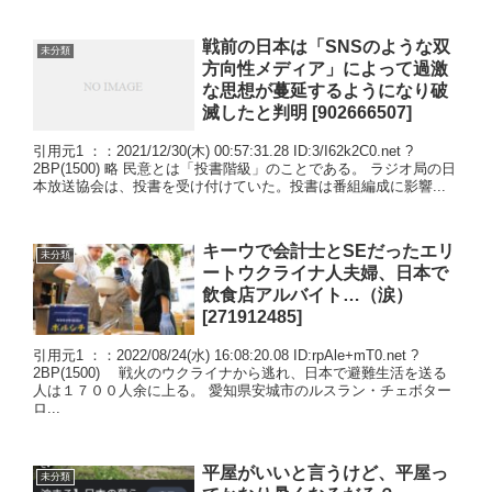
戦前の日本は「SNSのような双
未分類
方向性メディア」によって過激
な思想が蔓延するようになり破
滅したと判明 [902666507]
引用元1 ：：2021/12/30(木) 00:57:31.28 ID:3/I62k2C0.net ?
2BP(1500) 略 民意とは「投書階級」のことである。 ラジオ局の日
本放送協会は、投書を受け付けていた。投書は番組編成に影響...
キーウで会計士とSEだったエリ
未分類
ートウクライナ人夫婦、日本で
飲食店アルバイト…（涙）
[271912485]
引用元1 ：：2022/08/24(水) 16:08:20.08 ID:rpAle+mT0.net ?
2BP(1500) 戦火のウクライナから逃れ、日本で避難生活を送る
人は１７００人余に上る。 愛知県安城市のルスラン・チェボター
ロ...
平屋がいいと言うけど、平屋っ
未分類