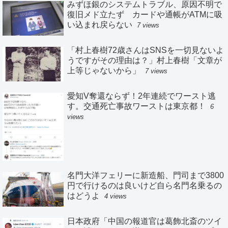
みずほ銀のシステムトラブル、原因不明で
復旧メド立たず カードや通帳がATMに吸
い込まれ戻らない
7 views
「村上春樹72歳さんはSNSを一切見ないよ
うですがその理由は？」村上春樹「文章が
上等じゃないから」
7 views
愛知V奪還ならず！2年連続でワースト逃
す。交通死亡事故ワーストは東京都！
6
views
名門大洋フェリーに新造船、門司まで3800
円で行けるのは良いけど自ら名門名乗るの
はどうよ
4 views
日本政府「中国の報道官は葛飾北斎のツイ