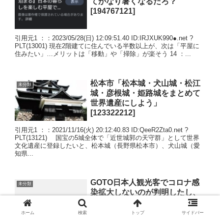
てかなり暑くなるだろ？
[194767121]
引用元1 ：：2023/05/28(日) 12:09:51.40 ID:IRJXUK990●.net ?
PLT(13001) 現在2階建てに住んでいる半数以上が、次は「平屋に
住みたい」…メリットは「移動」や「掃除」が楽そう 14 ：...
松本市「松本城・犬山城・松江
未分類
城・彦根城・姫路城をまとめて
世界遺産にしよう」
[123322212]
引用元1 ：：2021/11/16(火) 20:12:40.83 ID:QeeR2Zta0.net ?
PLT(13121) 国宝の5城全体で「近世城郭の天守群」として世界
文化遺産に登録したいと、松本城（長野県松本市）、犬山城（愛
知県...
GOTO日本人観光客でコロナ感
未分類
染拡大しないのが判明したし、
いますぐ中国人観光客を熱烈歓
迎すべき
ホーム
検索
トップ
サイドバー