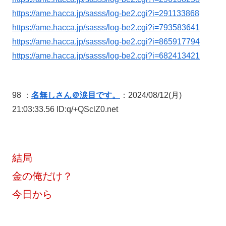
https://ame.hacca.jp/sasss/log-be2.cgi?i=291133868
https://ame.hacca.jp/sasss/log-be2.cgi?i=793583641
https://ame.hacca.jp/sasss/log-be2.cgi?i=865917794
https://ame.hacca.jp/sasss/log-be2.cgi?i=682413421
98 ：
名無しさん＠涙目です。
：2024/08/12(月)
21:03:33.56 ID:q/+QSclZ0.net
結局
金の俺だけ？
今日から