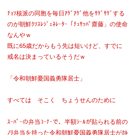
ﾁｮｿ核派の同胞を毎日ｱｹﾞｱｹﾞ他をｻｹﾞｻｹﾞする
のが朝鮮ｸｿｽﾚｼﾞｪﾈﾚｰﾀｰ「ﾁｭｻｯﾊﾟ齋藤」の使命
なんやｗ
既に65歳だからもう先は短いけど、すでに
戒名は決まっているそうだｗ
「令和朝鮮憂国義勇隊居士」
すべては そこく ちょうせんのために
ｽｰﾊﾟｰの弁当ｺｰﾅｰで、半額ｼｰﾙが貼られる前の
ﾉﾘ弁当を持った令和朝鮮憂国義勇隊居士がｶﾙ