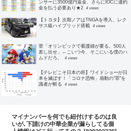
ンサーに3500億円返金、さらにIOCに違約
金を払う必要あり★2
4 views
【トヨタ】次期ノアはTNGAを導入、レク
サス級ハイブリッド搭載
4 views
菅「オリンピックで看護婦が要る。500人
差し出せ」←こいつ今、そこにいる僕のハ
ムドだろ。
4 views
【テレビこそ日本の癌】ワイドショーが日
本を滅ぼす！「コロナ恐怖」扇動の”罪”を
識者が斬る
4 views
マイナンバーを何でも紐付けするのは良
いが､下請けの中華企業が漏らしてる個