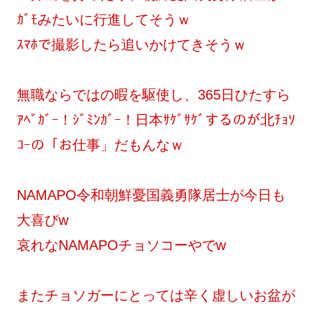
ｶﾞﾓみたいに行進してそうｗ
ｽﾏﾎで撮影したら追いかけてきそうｗ
無職ならではの暇を駆使し、365日ひたすら
ｱﾍﾞｶﾞｰ！ｼﾞﾐﾝｶﾞｰ！日本ｻｹﾞｻｹﾞするのが北ﾁｮｿ
ｺｰの「お仕事」だもんなｗ
NAMAPO令和朝鮮憂国義勇隊居士が今日も
大喜びw
哀れなNAMAPOチョソコーやでw
またチョソガーにとっては辛く虚しいお盆が