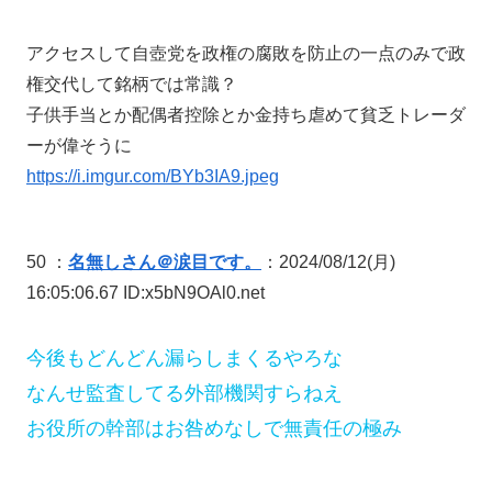
アクセスして自壺党を政権の腐敗を防止の一点のみで政
権交代して銘柄では常識？
子供手当とか配偶者控除とか金持ち虐めて貧乏トレーダ
ーが偉そうに
https://i.imgur.com/BYb3IA9.jpeg
50 ：
名無しさん＠涙目です。
：2024/08/12(月)
16:05:06.67 ID:x5bN9OAl0.net
今後もどんどん漏らしまくるやろな
なんせ監査してる外部機関すらねえ
お役所の幹部はお咎めなしで無責任の極み