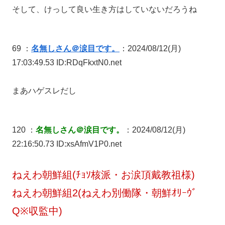
そして、けっして良い生き方はしていないだろうね
69 ：
名無しさん＠涙目です。
：2024/08/12(月)
17:03:49.53 ID:RDqFkxtN0.net
まあハゲスレだし
120 ：
名無しさん＠涙目です。
：2024/08/12(月)
22:16:50.73 ID:xsAfmV1P0.net
ねえわ朝鮮組(ﾁｮｿ核派・お涙頂戴教祖様)
ねえわ朝鮮組2(ねえわ別働隊・朝鮮ｵﾘｰｳﾞ
Q※収監中)