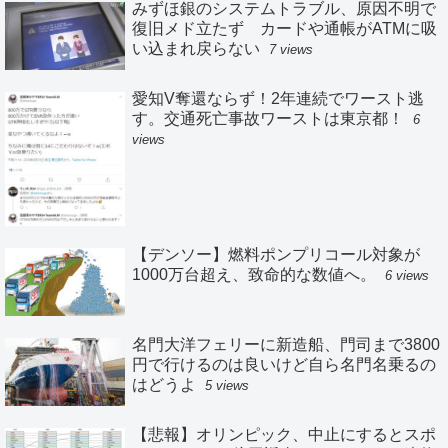
みずほ銀のシステムトラブル、原因不明で
復旧メド立たず カードや通帳がATMに吸
い込まれ戻らない
7 views
愛知V奪還ならず！2年連続でワースト逃
す。交通死亡事故ワーストは東京都！
6
views
【デンソー】燃料ポンプリコール対象が
1000万台超え、致命的な数値へ。
6 views
名門大洋フェリーに新造船、門司まで3800
円で行けるのは良いけど自ら名門名乗るの
はどうよ
5 views
【悲報】オリンピック、中止にするとスポ